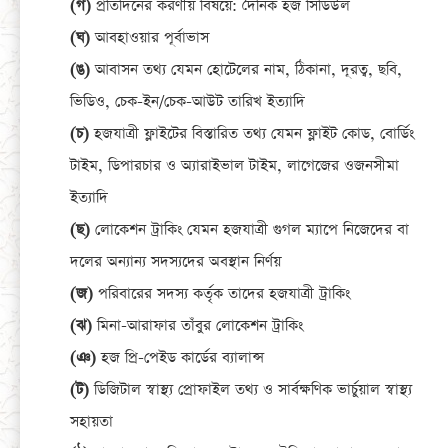
(গ)
প্রতিদিনের করণীয় বিষয়ে: দৈনিক হজ সিডিউল
(ঘ)
আবহাওয়ার পূর্বাভাস
(ঙ)
আবাসন তথ্য যেমন হোটেলের নাম, ঠিকানা, দূরত্ব, ছবি,
ভিডিও, চেক-ইন/চেক-আউট তারিখ ইত্যাদি
(চ)
হজযাত্রী ফ্লাইটের বিস্তারিত তথ্য যেমন ফ্লাইট কোড, বোর্ডিং
টাইম, ডিপারচার ও অ্যারাইভাল টাইম, লাগেজের ওজনসীমা
ইত্যাদি
(ছ)
লোকেশন ট্রাকিং যেমন হজযাত্রী গুগল ম্যাপে নিজেদের বা
দলের অন্যান্য সদস্যদের অবস্থান নির্ণয়
(জ)
পরিবারের সদস্য কর্তৃক তাদের হজযাত্রী ট্রাকিং
(ঝ)
মিনা-আরাফার তাঁবুর লোকেশন ট্রাকিং
(ঞ)
হজ প্রি-পেইড কার্ডের ব্যালান্স
(ট)
ডিজিটাল স্বাস্থ্য প্রোফাইল তথ্য ও সার্বক্ষণিক ভার্চুয়াল স্বাস্থ্য
সহায়তা