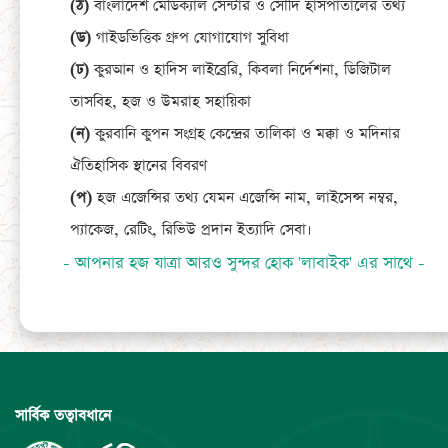
(ঠ)
বাংলাদেশ মেডিক্যাল সেন্টার ও সৌদি হাসপাতালের তথ্য
(ড)
গাইডভিত্তিক গ্রুপ যোগাযোগ সুবিধা
(ঢ)
কুরআন ও হাদিস লাইব্রেরি, কিবলা নির্দেশনা, ডিজিটাল
তাসবিহ, হজ ও উমরাহ সহায়িকা
(ন)
কুরবানি কুপন সংগ্রহ কেন্দ্রের তালিকা ও মক্কা ও মদিনার
ঐতিহাসিক স্থানের বিবরণ
(প)
হজ এজেন্সির তথ্য যেমন এজেন্সি নাম, লাইসেন্স নম্বর,
প্যাকেজ, রেটিং, রিভিউ প্রদান ইত্যাদি সেবা।
- আপনার হজ যাত্রা আরও সুন্দর হোক 'লাবাইক' এর সাথে -
সার্বিক তত্বাবধানে