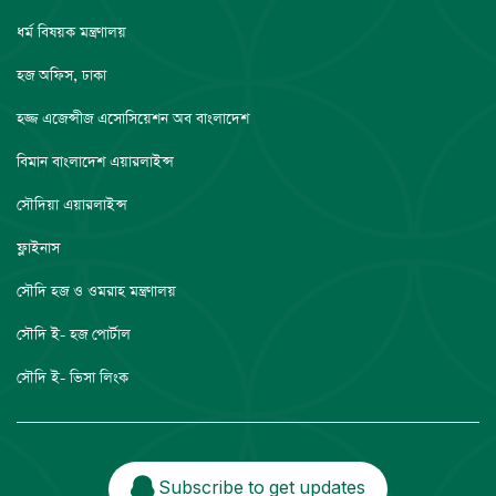
ধর্ম বিষয়ক মন্ত্রণালয়
হজ অফিস, ঢাকা
হজ্জ এজেন্সীজ এসোসিয়েশন অব বাংলাদেশ
বিমান বাংলাদেশ এয়ারলাইন্স
সৌদিয়া এয়ারলাইন্স
ফ্লাইনাস
সৌদি হজ ও ওমরাহ মন্ত্রণালয়
সৌদি ই- হজ পোর্টাল
সৌদি ই- ভিসা লিংক
Subscribe to get updates