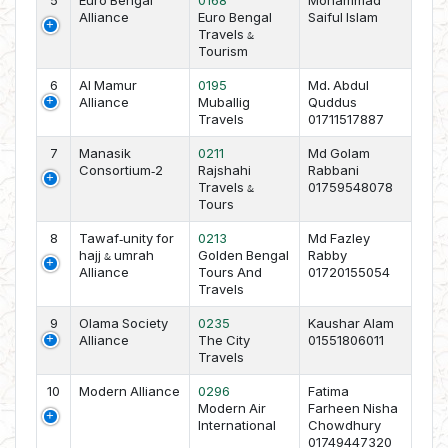
5
Euro Bengal
0168
Mohammad
Alliance
Euro Bengal
Saiful Islam
Travels &
Tourism
6
Al Mamur
0195
Md. Abdul
Alliance
Muballig
Quddus
Travels
01711517887
7
Manasik
0211
Md Golam
Consortium-2
Rajshahi
Rabbani
Travels &
01759548078
Tours
8
Tawaf-unity for
0213
Md Fazley
hajj & umrah
Golden Bengal
Rabby
Alliance
Tours And
01720155054
Travels
9
Olama Society
0235
Kaushar Alam
Alliance
The City
01551806011
Travels
10
Modern Alliance
0296
Fatima
Modern Air
Farheen Nisha
International
Chowdhury
01749447320