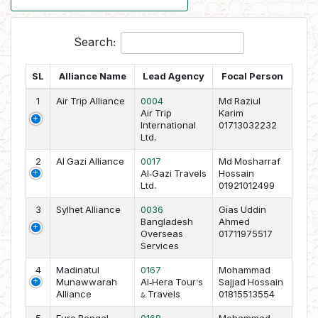
Search:
SL
Alliance Name
Lead Agency
Focal Person
1
Air Trip Alliance
0004
Md Raziul
Air Trip
Karim
International
01713032232
Ltd.
2
Al Gazi Alliance
0017
Md Mosharraf
Al-Gazi Travels
Hossain
Ltd.
01921012499
3
Sylhet Alliance
0036
Gias Uddin
Bangladesh
Ahmed
Overseas
01711975517
Services
4
Madinatul
0167
Mohammad
Munawwarah
Al-Hera Tour’s
Sajjad Hossain
Alliance
& Travels
01815513554